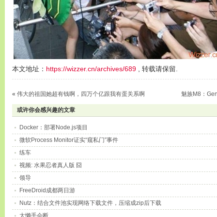
本文地址：
https://wizzer.cn/archives/689
, 转载请保留.
«
伟大的祖国她超有钱啊，四万个亿跟我有蛋关系啊
魅族M8：Gen
或许你会感兴趣的文章
Docker：部署Node.js项目
微软Process Monitor证实“窥私门”事件
练车
视频: 水果忍者真人版 囧
领导
FreeDroid成都两日游
Nutz：结合文件池实现网络下载文件，压缩成zip后下载
太懒手会断