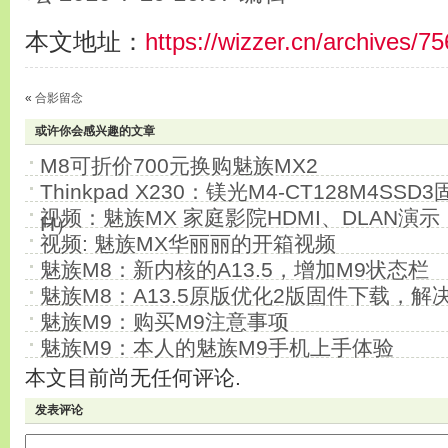
本文地址：
https://wizzer.cn/archives/75
«
合影留念
或许你会感兴趣的文章
M8可折价700元换购魅族MX2
Thinkpad X230：镁光M4-CT128M4S
视频：魅族MX 家庭影院HDMI、DLAN演示
H）
视频: 魅族MX华丽丽的开箱视频
魅族M8：新内核的A13.5，增加M9状态栏
魅族M8：A13.5原版优化2版固件下载，解
魅族M9：购买M9注意事项
魅族M9：本人的魅族M9手机上手体验
本文目前尚无任何评论.
发表评论