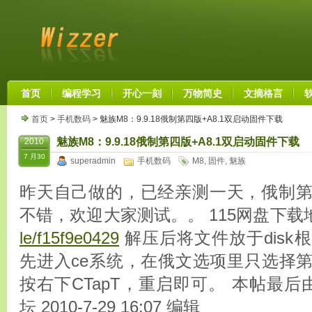
首页
编程学习
开心一刻
万物简史
文摘格言
首页
>
手机数码
> 魅族M8：9.9.18俄制第四版+A8.1双启动固件下载
魅族M8：9.9.18俄制第四版+A8.1双启动固件下载
2010
7 月30
superadmin
手机数码
M8
,
固件
,
魅族
昨天自己做的，已经亲测一天，俄制
不错，欢迎大家测试。。 115网盘下载
le/f15f9e0429
解压后将文件放于disk
先进入ce系统，在俄文选项里只选择
按右下CTapT，重启即可。 本帖最后由 xi
坛 2010-7-29 16:07 编辑